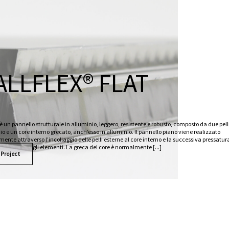
LLFLEX® FLAT
è un pannello strutturale in alluminio, leggero, resistente e robusto, composto da due pell
io e un core interno grecato, anch’esso in alluminio. Il pannello piano viene realizzato
mente attraverso l’incollaggio delle pelli esterne al core interno e la successiva pressatura
gli elementi. La greca del core è normalmente [...]
 Project