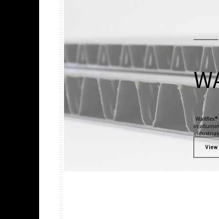
WA
Wallflex® 
in allumin
industrial
View