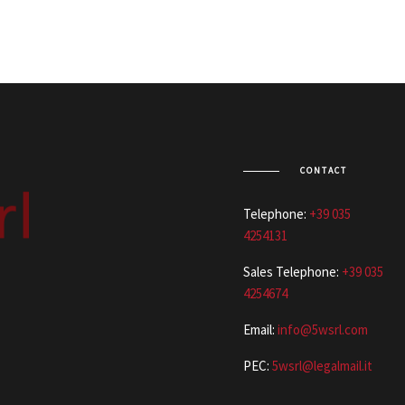
CONTACT
Telephone:
+39 035
4254131
Sales Telephone:
+39 035
4254674
Email:
info@5wsrl.com
PEC:
5wsrl@legalmail.it